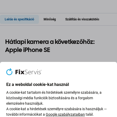
Leírás és specifikáció
Minőség
Szállítás és visszaküldés
Hátlapi kamera a következőhöz:
Apple iPhone SE
Ha a hátlapi
kamerája
leállt a(z) Apple iPhone SE
eszközén, erre az alkatrészre van
szüksége
, hogy újra
működjön.
Ez a weboldal cookie-kat használ
Alkatrészek minősége
A cookie-kat tartalom és hirdetések személyre szabására, a
közösségi média funkciók biztosítására és a forgalom
Minőség: Utángyártott
- Az Aftermarket néven értékesített
elemzésére használjuk.
alkatrész ugyanazon szabványok, specifikációk és
A cookie-kat a hirdetések személyre szabására is használjuk —
további információkat a
Google szabályzataiban
talál.
anyagok szerint készül, mint az eredeti. Ez az eredeti