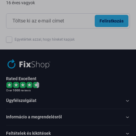
16 éves vagyok
Feliratkozás
Egyetértek azzal, hogy híreket kapjak
Rated Excellent
Over
1000
reviews
Ügyfélszolgálat
Informácio a megrendelésről
Feltételek és kikötések