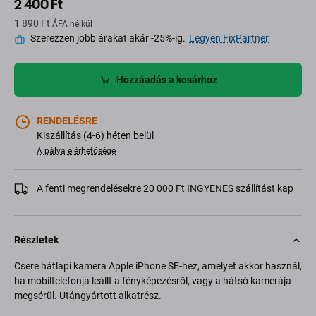
2 400 Ft
1 890 Ft
ÁFA nélkül
Szerezzen jobb árakat akár -25%-ig.
Legyen FixPartner
Hozzáadás a kosárhoz
RENDELÉSRE
Kiszállítás (4-6) héten belül
A pálya elérhetősége
A fenti megrendelésekre 20 000 Ft INGYENES szállítást kap
Részletek
Csere hátlapi kamera Apple iPhone SE-hez, amelyet akkor használ,
ha mobiltelefonja leállt a fényképezésről, vagy a hátsó kamerája
megsérül. Utángyártott alkatrész.