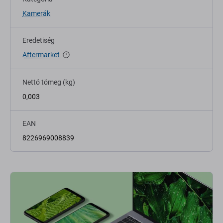
Kamerák
Eredetiség
Aftermarket
Nettó tömeg (kg)
0,003
EAN
8226969008839