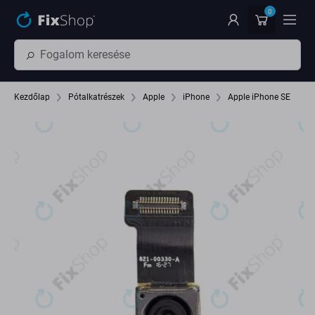
Ugrás az oldal fő részéhez
0
Kezdőlap
Pótalkatrészek
Apple
iPhone
Apple iPhone SE