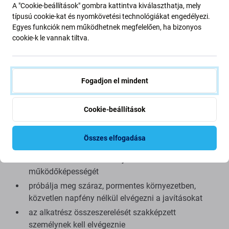
A "Cookie-beállítások" gombra kattintva kiválaszthatja, mely
másolata, és az utángyártott alkatrész (ritka esetekben)
típusú cookie-kat és nyomkövetési technológiákat engedélyezi.
minimális eltéréseket mutathat a funkcionalitásban, a
Egyes funkciók nem működhetnek megfelelően, ha bizonyos
minőségben vagy a megjelenésben. Ha többet szeretne
cookie-k le vannak tiltva.
megtudni a minőségről, olvassa el blogunkat, ahol
részletesebben a minőségre összpontosítunk.
Fogadjon el mindent
Összeszerelés és tippek:
kínálatunkban megtalálható speciális szerszámok
Cookie-beállítások
szükségesek az össze- és szétszereléshez
összeszerelés közben ügyeljen a csatlakozók
Összes elfogadása
törékeny részeire
összeszerelés előtt tesztelje az alkatrész
működőképességét
próbálja meg száraz, pormentes környezetben,
közvetlen napfény nélkül elvégezni a javításokat
az alkatrész összeszerelését szakképzett
személynek kell elvégeznie