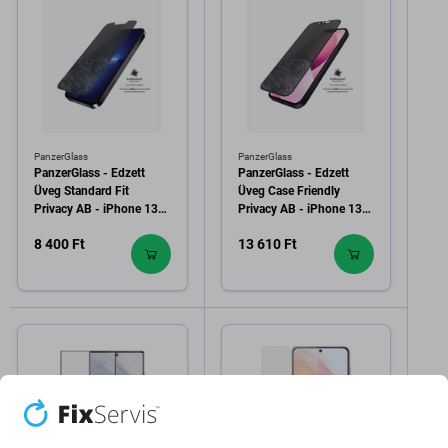
PanzerGlass
PanzerGlass
PanzerGlass - Edzett
PanzerGlass - Edzett
Üveg Standard Fit
Üveg Case Friendly
Privacy AB - iPhone 13
Privacy AB - iPhone 13
Pro Max és 14 Plus,
mini, fekete
8 400 Ft
13 610 Ft
átlátszó