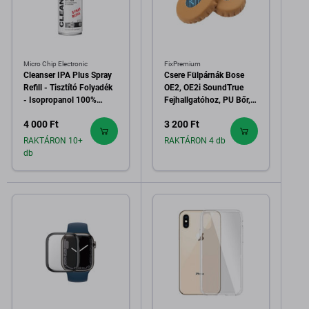
Micro Chip Electronic
FixPremium
Cleanser IPA Plus Spray
Csere Fülpárnák Bose
Refill - Tisztító Folyadék
OE2, OE2i SoundTrue
- Isopropanol 100%
Fejhallgatóhoz, PU Bőr,
(400ml)
Barna, 1 Pár
4 000 Ft
3 200 Ft
RAKTÁRON 10+
RAKTÁRON 4 db
db