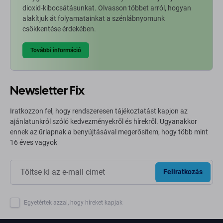
dioxid-kibocsátásunkat. Olvasson többet arról, hogyan
alakítjuk át folyamatainkat a szénlábnyomunk
csökkentése érdekében.
További információ
Newsletter Fix
Iratkozzon fel, hogy rendszeresen tájékoztatást kapjon az
ajánlatunkról szóló kedvezményekről és hírekről. Ugyanakkor
ennek az űrlapnak a benyújtásával megerősítem, hogy több mint
16 éves vagyok
Feliratkozás
Egyetértek azzal, hogy híreket kapjak