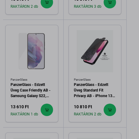
RAKTÁRON 2 db
RAKTÁRON 3 db
PanzerGlass
PanzerGlass
PanzerGlass - Edzett
PanzerGlass - Edzett
Üveg Case Friendly AB -
Üveg Standard Fit
Samsung Galaxy S22,
Privacy AB - iPhone 13
átlátszó
mini, átlátszó
13 610 Ft
10 810 Ft
RAKTÁRON 1 db
RAKTÁRON 2 db