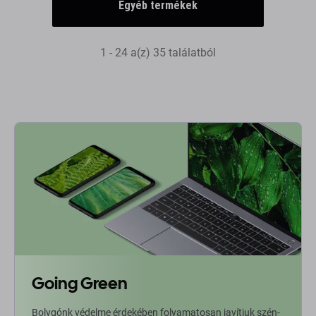
Egyéb termékek
1 - 24 a(z) 35 találatból
Going Green
Bolygónk védelme érdekében folyamatosan javítjuk szén-