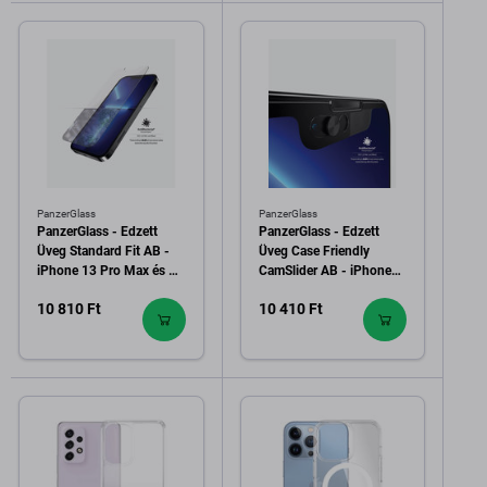
PanzerGlass
PanzerGlass
PanzerGlass - Edzett
PanzerGlass - Edzett
Üveg Standard Fit AB -
Üveg Case Friendly
iPhone 13 Pro Max és 14
CamSlider AB - iPhone
Plus, átlátszó
13 Pro Max és 14 Plus,
10 810 Ft
10 410 Ft
fekete