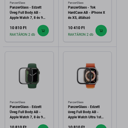
PanzerGlass
PanzerGlass
PanzerGlass - Edzett
PanzerGlass - Tok
Üveg Full Body AB -
HardCase AB - iPhone X
Apple Watch 7, 8 és 9
és XS, átlátszó
45mm, fekete
10 810 Ft
10 410 Ft
RAKTÁRON 2 db
RAKTÁRON 2 db
PanzerGlass
PanzerGlass
PanzerGlass - Edzett
PanzerGlass - Edzett
Üveg Full Body AB -
üveg Full Body AB -
Apple Watch 7, 8 és 9
Apple Watch Ultra 1st
41mm, fekete
Gen és 2nd Gen (49mm),
10 810 Ft
10 810 Ft
átlátszó