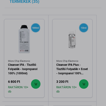
TERMÉKEK (35)
Micro Chip Electronic
Micro Chip Electronic
Cleanser IPA - Tisztító
Cleanser IPA Plus -
Folyadék - Isopropanol
Tisztító Folyadék + Ecset
100% (1000ml)
- Isopropanol 100%
(150ml)
6 800 Ft
3 200 Ft
RAKTÁRON 10+
RAKTÁRON 10+
db
db