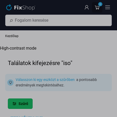
Ugrás az oldal fő részéhez
0
Kezdőlap
High-contrast mode
Találatok kifejezésre "iso"
Válasszon ki egy eszközt a szűrőben
a pontosabb
eredmények megtekintéséhez.
Szűrő