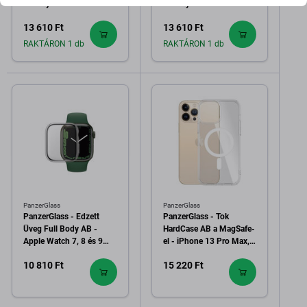
Privacy AB - iPhone 13
Privacy CamSlider AB -
Pro Max és 14 Plus,
iPhone 13 mini, fekete
13 610 Ft
13 610 Ft
fekete
RAKTÁRON 1 db
RAKTÁRON 1 db
PanzerGlass
PanzerGlass
PanzerGlass - Edzett
PanzerGlass - Tok
Üveg Full Body AB -
HardCase AB a MagSafe-
Apple Watch 7, 8 és 9
el - iPhone 13 Pro Max,
41mm, átlátszó
átlátszó
10 810 Ft
15 220 Ft