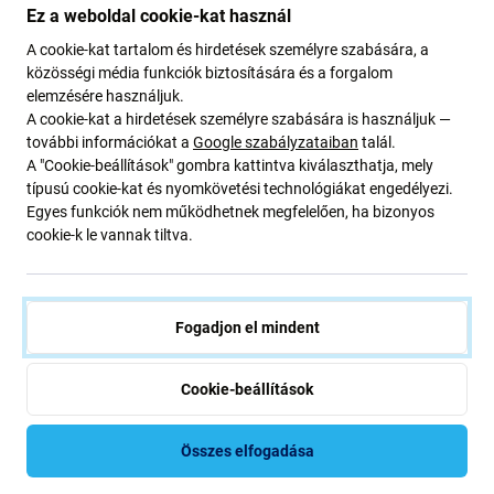
Ez a weboldal cookie-kat használ
A cookie-kat tartalom és hirdetések személyre szabására, a
PanzerGlass
PanzerGlass
közösségi média funkciók biztosítására és a forgalom
PanzerGlass - Edzett
PanzerGlass - Edzett
elemzésére használjuk.
Üveg Case Friendly AB -
üveg Case Friendly AB -
Samsung Galaxy S22
Samsung Galaxy S21 5G,
A cookie-kat a hirdetések személyre szabására is használjuk —
Ultra, Fingerprint komp.,
Fingerprint komp.,
további információkat a
Google szabályzataiban
talál.
13 610 Ft
13 610 Ft
fekete
átlátszó
A "Cookie-beállítások" gombra kattintva kiválaszthatja, mely
RAKTÁRON 1 db
típusú cookie-kat és nyomkövetési technológiákat engedélyezi.
Egyes funkciók nem működhetnek megfelelően, ha bizonyos
cookie-k le vannak tiltva.
Fogadjon el mindent
Cookie-beállítások
PanzerGlass
PanzerGlass
Összes elfogadása
PanzerGlass - Edzett
PanzerGlass - Edzett
Üveg Case Friendly
Üveg Case Friendly