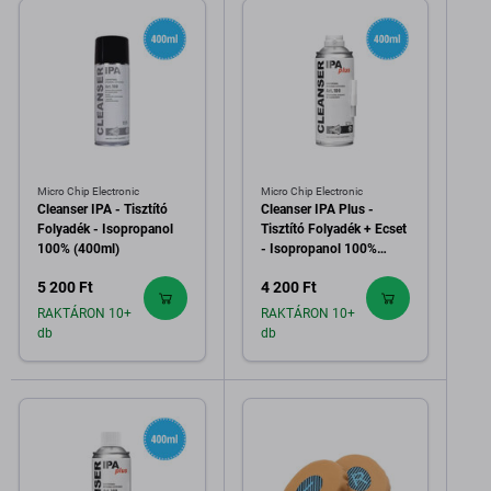
Micro Chip Electronic
Micro Chip Electronic
Cleanser IPA - Tisztító
Cleanser IPA Plus -
Folyadék - Isopropanol
Tisztító Folyadék + Ecset
100% (400ml)
- Isopropanol 100%
(400ml)
5 200 Ft
4 200 Ft
RAKTÁRON 10+
RAKTÁRON 10+
db
db