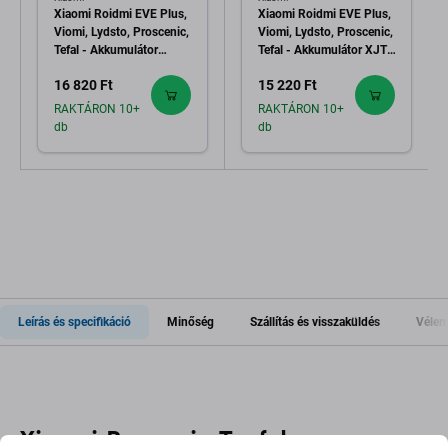
Xiaomi Roidmi EVE Plus,
Xiaomi Roidmi EVE Plus,
Viomi, Lydsto, Proscenic,
Viomi, Lydsto, Proscenic,
Tefal - Akkumulátor
Tefal - Akkumulátor XJT-
NR18650 M26-4S2P,
2P4S-5200 Li-Ion 14.4V
16 820 Ft
15 220 Ft
SUN-INTE-181,
5200mAh
H18650CH-4S2P Li-Ion
RAKTÁRON 10+
RAKTÁRON 10+
14.4V 6700mAh HQ
db
db
Leírás és specifikáció
Minőség
Szállítás és visszaküldés
Vélem
Xiaomi, Proscenic, Teafal