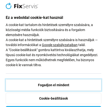
akkumulátor
Ez a weboldal cookie-kat használ
Ha a
Xiaomi Roidmi EVE Plus, Viomi, Lydsto, Proscenic,
Tefal
akkumulátora felfújt vagy elvesztette a kapacitását,
A cookie-kat tartalom és hirdetések személyre szabására, a
közösségi média funkciók biztosítására és a forgalom
ki kell cserélni.
elemzésére használjuk.
A cookie-kat a hirdetések személyre szabására is használjuk —
Alkatrészek minősége
további információkat a
Google szabályzataiban
talál.
A "Cookie-beállítások" gombra kattintva kiválaszthatja, mely
típusú cookie-kat és nyomkövetési technológiákat engedélyezi.
Az Aftermarket PRO
címkével ellátott akkumulátorokat
Egyes funkciók nem működhetnek megfelelően, ha bizonyos
harmadik felek gyártják, nem közvetlenül az eszköz
cookie-k le vannak tiltva.
gyártója. Ezeket az akkumulátorokat úgy tervezték, hogy
megfeleljenek az eredetivel megegyező magas
követelményeknek, és ritka esetekben minimális
eltéréseket mutathatnak működésükben, minőségükben
Fogadjon el mindent
vagy megjelenésükben. Kiváló minőségükről ismertek és
előzetesen teszteltek.
Cookie-beállítások
Kompatibilis a következő cikkszámokkal: