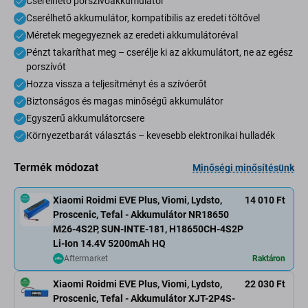
Cserélhető porszívóakkumulátor
Cserélhető akkumulátor, kompatibilis az eredeti töltővel
Méretek megegyeznek az eredeti akkumulátoréval
Pénzt takaríthat meg – cserélje ki az akkumulátort, ne az egész
porszívót
Hozza vissza a teljesítményt és a szívóerőt
Biztonságos és magas minőségű akkumulátor
Egyszerű akkumulátorcsere
Környezetbarát választás – kevesebb elektronikai hulladék
Termék módozat
Minőségi minősítésünk
Xiaomi Roidmi EVE Plus, Viomi, Lydsto,
14 010 Ft
Proscenic, Tefal - Akkumulátor NR18650
M26-4S2P, SUN-INTE-181, H18650CH-4S2P
Li-Ion 14.4V 5200mAh HQ
Aftermarket
Raktáron
Xiaomi Roidmi EVE Plus, Viomi, Lydsto,
22 030 Ft
Proscenic, Tefal - Akkumulátor XJT-2P4S-