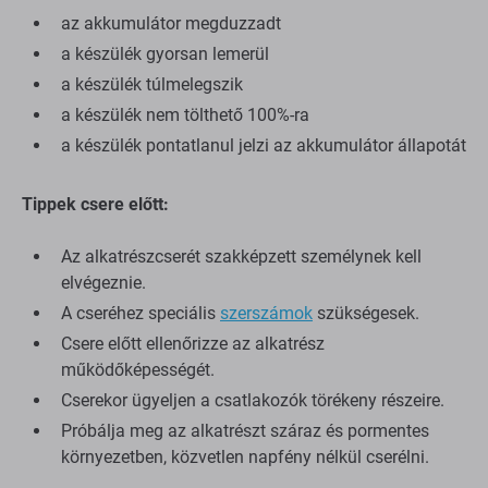
az akkumulátor megduzzadt
a készülék gyorsan lemerül
a készülék túlmelegszik
a készülék nem tölthető 100%-ra
a készülék pontatlanul jelzi az akkumulátor állapotát
Tippek csere előtt:
Az alkatrészcserét szakképzett személynek kell
elvégeznie.
A cseréhez speciális
szerszámok
szükségesek.
Csere előtt ellenőrizze az alkatrész
működőképességét.
Cserekor ügyeljen a csatlakozók törékeny részeire.
Próbálja meg az alkatrészt száraz és pormentes
környezetben, közvetlen napfény nélkül cserélni.