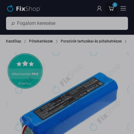
Ugrás az oldal fő részéhez
0
Kezdőlap
Pótalkatrészek
Porszívók tartozékai és pótalkatrészei
Ak