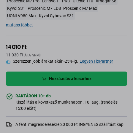
Proscenic M7 Pro
Lenovo T1 PRO
Ultenic T10
Arnagar S8
Kyvol S31
Proscenic M7 LDS
Proscenic M7 Max
UONI V980 Max
Kyvol Cybovac S31
mutass többet
14 010 Ft
11 030 Ft
ÁFA nélkül
Szerezzen jobb árakat akár -25%-ig.
Legyen FixPartner
Hozzáadás a kosárhoz
RAKTÁRON 10+ db
Kiszállítás a következő munkanapon. 10. aug. (rendelés
15:00 előtt)
A fenti megrendelésekre 20 000 Ft INGYENES szállítást kap