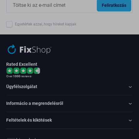
Feliratkozás
Egyetértek azzal, hogy híreket kapjak
Rated Excellent
Over
1000
reviews
Ügyfélszolgálat
Informácio a megrendelésről
Feltételek és kikötések