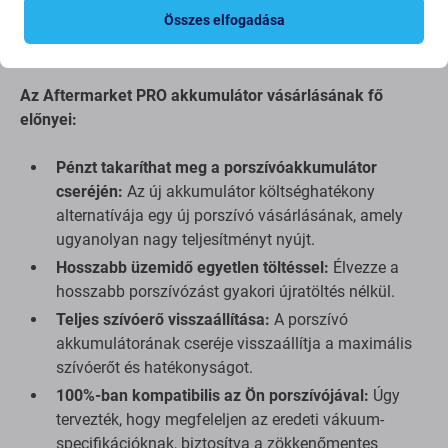
Összes elfogadása
NR18650 M26-4S2P, SUN-INTE-181, H18650CH-4S2P
Az Aftermarket PRO akkumulátor vásárlásának fő
előnyei:
Pénzt takaríthat meg a porszívóakkumulátor
cseréjén:
Az új akkumulátor költséghatékony
alternatívája egy új porszívó vásárlásának, amely
ugyanolyan nagy teljesítményt nyújt.
Hosszabb üzemidő egyetlen töltéssel:
Élvezze a
hosszabb porszívózást gyakori újratöltés nélkül.
Teljes szívóerő visszaállítása:
A porszívó
akkumulátorának cseréje visszaállítja a maximális
szívóerőt és hatékonyságot.
100%-ban kompatibilis az Ön porszívójával:
Úgy
tervezték, hogy megfeleljen az eredeti vákuum-
specifikációknak, biztosítva a zökkenőmentes