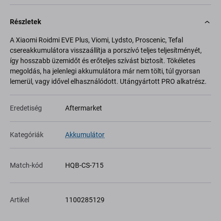
Részletek
A Xiaomi Roidmi EVE Plus, Viomi, Lydsto, Proscenic, Tefal
csereakkumulátora visszaállítja a porszívó teljes teljesítményét,
így hosszabb üzemidőt és erőteljes szívást biztosít. Tökéletes
megoldás, ha jelenlegi akkumulátora már nem tölti, túl gyorsan
lemerül, vagy idővel elhasználódott. Utángyártott PRO alkatrész.
Eredetiség
Aftermarket
Kategóriák
Akkumulátor
Match-kód
HQB-CS-715
Artikel
1100285129