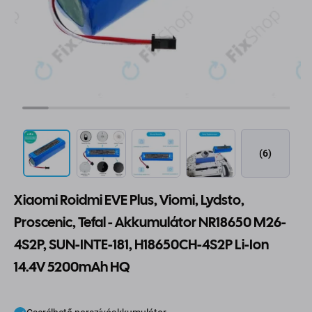
(6)
Xiaomi Roidmi EVE Plus, Viomi, Lydsto,
Proscenic, Tefal - Akkumulátor NR18650 M26-
4S2P, SUN-INTE-181, H18650CH-4S2P Li-Ion
14.4V 5200mAh HQ