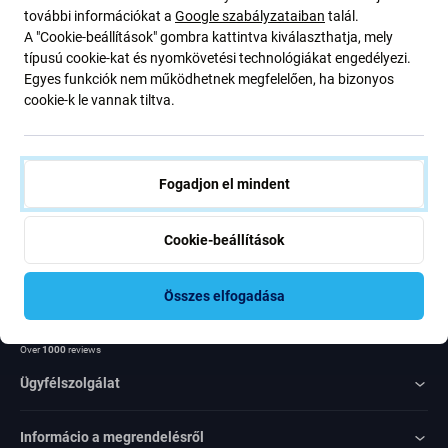
további információkat a
Google szabályzataiban
talál.
ajánlatunkról szóló kedvezményekről és hírekről. Ugyanakkor
A "Cookie-beállítások" gombra kattintva kiválaszthatja, mely
ennek az űrlapnak a benyújtásával megerősítem, hogy több mint
típusú cookie-kat és nyomkövetési technológiákat engedélyezi.
16 éves vagyok
Egyes funkciók nem működhetnek megfelelően, ha bizonyos
cookie-k le vannak tiltva.
Feliratkozás
Egyetértek azzal, hogy híreket kapjak
Fogadjon el mindent
Cookie-beállítások
Összes elfogadása
Rated Excellent
Over
1000
reviews
Ügyfélszolgálat
Informácio a megrendelésről