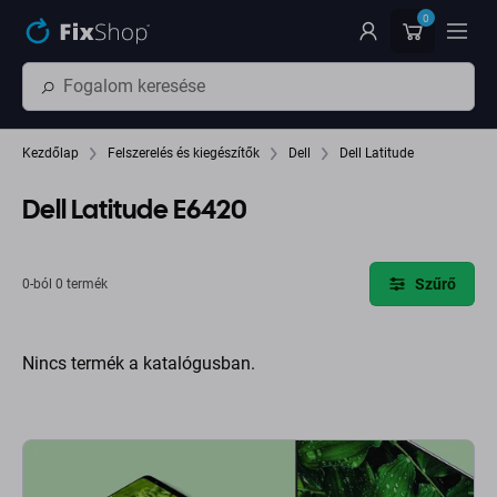
Ugrás az oldal fő részéhez
0
Kezdőlap
Felszerelés és kiegészítők
Dell
Dell Latitude
Dell Latitude E6420
Szűrő
0-ból 0 termék
Nincs termék a katalógusban.