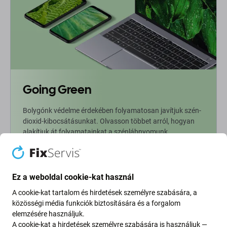
Going Green
Bolygónk védelme érdekében folyamatosan javítjuk szén-
dioxid-kibocsátásunkat. Olvasson többet arról, hogyan
alakítjuk át folyamatainkat a szénlábnyomunk
csökkentése érdekében.
További információ
Ez a weboldal cookie-kat használ
A cookie-kat tartalom és hirdetések személyre szabására, a
Newsletter Fix
közösségi média funkciók biztosítására és a forgalom
elemzésére használjuk.
A cookie-kat a hirdetések személyre szabására is használjuk —
Iratkozzon fel, hogy rendszeresen tájékoztatást kapjon az