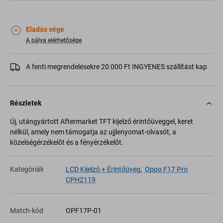
Eladás vége
A pálya elérhetősége
A fenti megrendelésekre 20 000 Ft INGYENES szállítást kap
Részletek
Új, utángyártott Aftermarket TFT kijelző érintőüveggel, keret
nélkül, amely nem támogatja az ujjlenyomat-olvasót, a
közelségérzékelőt és a fényérzékelőt.
Kategóriák
LCD Kijelző + Érintőüveg
,
Oppo F17 Pro
CPH2119
Match-kód
OPF17P-01