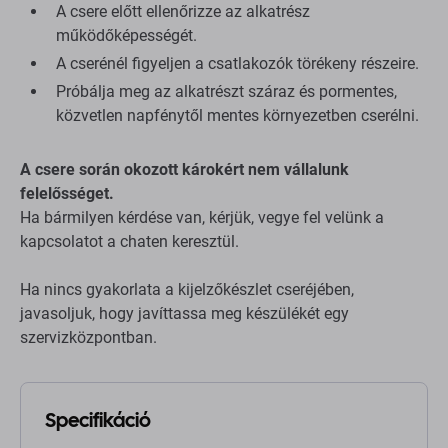
A csere előtt ellenőrizze az alkatrész
működőképességét.
A cserénél figyeljen a csatlakozók törékeny részeire.
Próbálja meg az alkatrészt száraz és pormentes,
közvetlen napfénytől mentes környezetben cserélni.
A csere során okozott károkért nem vállalunk
felelősséget.
Ha bármilyen kérdése van, kérjük, vegye fel velünk a
kapcsolatot a chaten keresztül.
Ha nincs gyakorlata a kijelzőkészlet cseréjében,
javasoljuk, hogy javíttassa meg készülékét egy
szervizközpontban.
Specifikáció