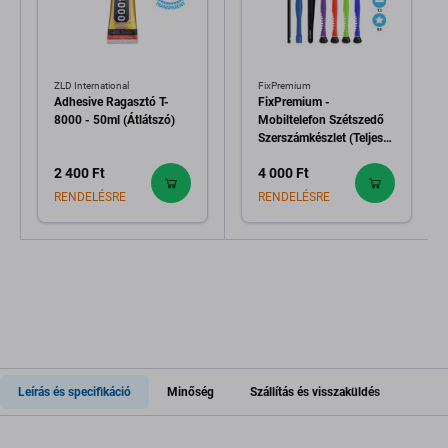
ZLD International
FixPremium
Adhesive Ragasztó T-
FixPremium -
8000 - 50ml (Átlátszó)
Mobiltelefon Szétszedő
Szerszámkészlet (Teljes)
11in1
2 400 Ft
4 000 Ft
RENDELÉSRE
RENDELÉSRE
Leírás és specifikáció
Minőség
Szállítás és visszaküldés