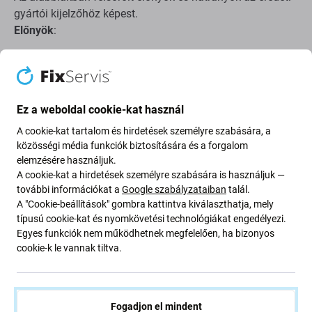
gyártói kijelzőhöz képest.
Előnyök
:
Alacsony ár
Hátrányok
:
Ez a weboldal cookie-kat használ
A cookie-kat tartalom és hirdetések személyre szabására, a
Csökkentett fényerő
közösségi média funkciók biztosítására és a forgalom
Alacsonyabb képfelbontás
elemzésére használjuk.
Alacsonyabb megbízhatóság
A cookie-kat a hirdetések személyre szabására is használjuk —
további információkat a
Google szabályzataiban
talál.
Szélesebb keret a kijelző körül
A "Cookie-beállítások" gombra kattintva kiválaszthatja, mely
Nem támogatja a Allways on display* funkciót
típusú cookie-kat és nyomkövetési technológiákat engedélyezi.
Magasabb akkumulátor-fogyasztás az utángyártott
Egyes funkciók nem működhetnek megfelelően, ha bizonyos
cookie-k le vannak tiltva.
PRO OLED és az eredeti kijelzőhöz képest*
Vastagabb kijelzőpanel az Aftermarket PRO OLED és
az eredeti kijelzőhöz képest*
Nem támogatja az ujjlenyomat-olvasót, a
Fogadjon el mindent