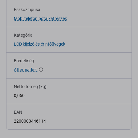
Eszköz típusa
Mobiltelefon pótalkatrészek
Kategória
LCD kijelző és érintőüvegek
Eredetiség
Aftermarket
Nettó tömeg (kg)
0,050
EAN
2200000446114