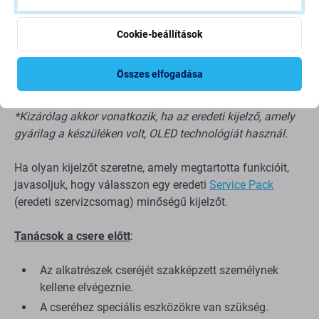
közelségérzékelőt és a megvilágítás
* funkciót,
mivel az alkalmazott TFT-technológia
Cookie-beállítások
háttérvilágítással rendelkezik, amely
megakadályozza, hogy a fény áthatoljon az optikai
Összes elfogadása
olvasón, és így blokkolja annak működését.
*Kizárólag akkor vonatkozik, ha az eredeti kijelző, amely
gyárilag a készüléken volt, OLED technológiát használ.
Ha olyan kijelzőt szeretne, amely megtartotta funkcióit,
javasoljuk, hogy válasszon egy eredeti
Service Pack
(eredeti szervizcsomag) minőségű kijelzőt.
Tanácsok a csere előtt
:
Az alkatrészek cseréjét szakképzett személynek
kellene elvégeznie.
A cseréhez speciális eszközökre van szükség.