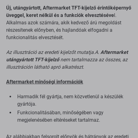
Új, utángyártott, Aftermarket TFT-kijelző érintőképernyő
üveggel, keret nélkül és a funkciók elvesztéséve
l.
Alkalmas azok számára, akik kedvező árú megoldást
részesítenek előnyben, és hajlandóak elfogadni a
funkcionalitás elvesztését.
Az illusztráció az eredeti kijelzőt mutatja.A.
Aftermarket
utángyártott TFT-kijelző
nem tartalmazza az összes, az
illusztráción látható apró alkatrészt.
Aftermarket minőségi információk
Harmadik fél gyártja, nem közvetlenül a készülék
gyártója.
Funkcionalitásában, minőségében vagy
megjelenésében eltéréseket tartalmaz.
Az alábbiakban felsorolt előnyök és hátrányok az eredeti